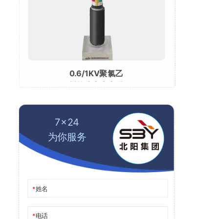
0.6/1KV聚氯乙
烯绝缘电力电缆
7x24
为你服务
姓名
电话