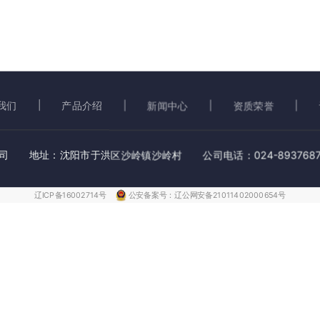
我们
产品介绍
新闻中心
资质荣誉
 地址：沈阳市于洪区沙岭镇沙岭村 公司电话：024-8937687
辽ICP备16002714号
公安备案号：辽公网安备21011402000654号