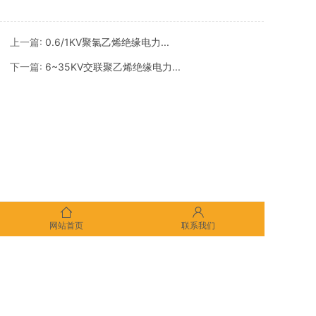
上一篇:
0.6/1KV聚氯乙烯绝缘电力...
下一篇:
6~35KV交联聚乙烯绝缘电力...
网站首页
联系我们
版权所有：沈阳北阳电缆制造有限责任公司
地址：沈阳市于洪区沙岭镇沙岭村 电话：024-89376871