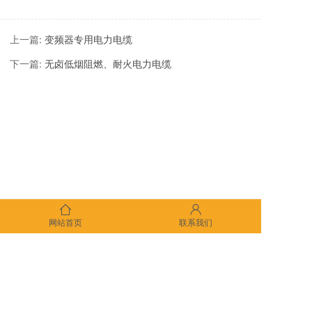
上一篇:
变频器专用电力电缆
下一篇:
无卤低烟阻燃、耐火电力电缆
网站首页
联系我们
版权所有：沈阳北阳电缆制造有限责任公司
地址：沈阳市于洪区沙岭镇沙岭村 电话：024-89376871