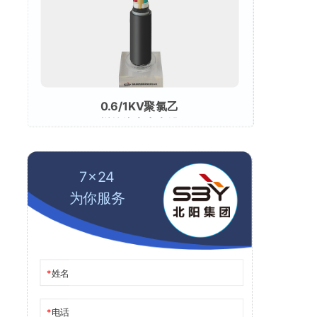
0.6/1KV聚氯乙
烯绝缘电力电缆
7x24
为你服务
姓名
电话