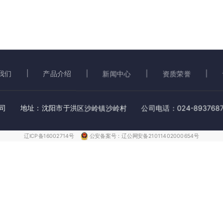
我们
产品介绍
新闻中心
资质荣誉
 地址：沈阳市于洪区沙岭镇沙岭村 公司电话：024-8937687
辽ICP备16002714号
公安备案号：辽公网安备21011402000654号