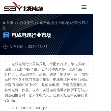
首页 >>
行业资讯 >>
电线电缆行业市场分析及发展机
遇
电线电缆行业市场
分析及发展机遇
发布时间： 2021-03-31
电线电缆行业虽然只是一个配套行业，却占据着中
国电工行业1/4的产值。它产品种类众多，应用范围十
分广泛，涉及到电力、建筑、通信、制造等行业，与国
民经济的各个部门都密切相关。电线电缆还被称为国民
经济的"动脉"与"神经"，是输送电能、传递信息和制造
各种电机、仪器、仪表，实现电磁能量转换所不可缺少
的基础性器材，是未来电气化、信息化社会中必要的基
础产品。
20180902268850.jpg